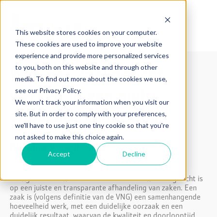
This website stores cookies on your computer.
These cookies are used to improve your website
experience and provide more personalized services
to you, both on this website and through other
Webinar Zaakgericht
media. To find out more about the cookies we use,
see our Privacy Policy.
werken in een multi-
We won't track your information when you visit our
site. But in order to comply with your preferences,
applicatie omgeving
we'll have to use just one tiny cookie so that you're
not asked to make this choice again.
Dinsdag 9 april 2024
Accept
Decline
Zaakgericht werken is een manier van werken die gericht is
op een juiste en transparante afhandeling van zaken. Een
zaak is (volgens definitie van de VNG) een samenhangende
hoeveelheid werk, met een duidelijke oorzaak en een
duidelijk resultaat, waarvan de kwaliteit en doorlooptijd