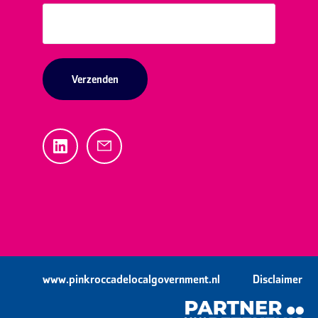
www.pinkroccadelocalgovernment.nl
Disclaimer