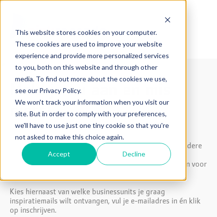
This website stores cookies on your computer.
These cookies are used to improve your website
experience and provide more personalized services
to you, both on this website and through other
media. To find out more about the cookies we use,
Meld je nu aan en mis
see our Privacy Policy.
We won't track your information when you visit our
niets!
site. But in order to comply with your preferences,
we'll have to use just one tiny cookie so that you're
not asked to make this choice again.
We inspireren je graag over recente ervaringen van andere
Accept
Decline
gemeenten en
de laatste ontwikkelingen in de markt. Meld je snel aan voor
onze online Inspiratiemails.
Kies hiernaast van welke businessunits je graag
inspiratiemails wilt ontvangen, vul je e-mailadres in én klik
op inschrijven.