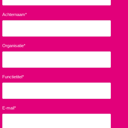
Achternaam
*
Organisatie
*
Functietitel
*
E-mail
*